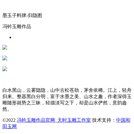
墨玉子料牌-归隐图
冯钤玉雕作品
白水黑山，云雾隐隐，山中古松苍劲，茅舍依稀。江上，轻舟
归来。整器黑白分明，富于水墨之美、山水之趣，作者深得玉
雕随形就势之三昧，轻描淡写之下，却是山水俨然，意韵盎
然。
©2022
冯钤玉雕作品官网_天时玉雕工作室
技术支持：
中国和
田玉网