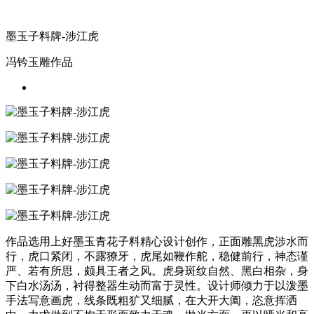
墨玉子料牌-涉江虎
冯钤玉雕作品
作品选用上好墨玉青花子料精心设计创作，正面雕黑虎涉水而
行，虎口紧闭，不露獠牙，虎尾如鞭作舵，稳健前行，神态谨
严、若有所思，颇具王者之风。虎身斑纹自然、黑白相杂，身
下白水汤汤，衬得整器生动而富于灵性。设计师倾力于以泼墨
手法写意画虎，线条既粗犷又细腻，在大开大阖，恣意挥洒