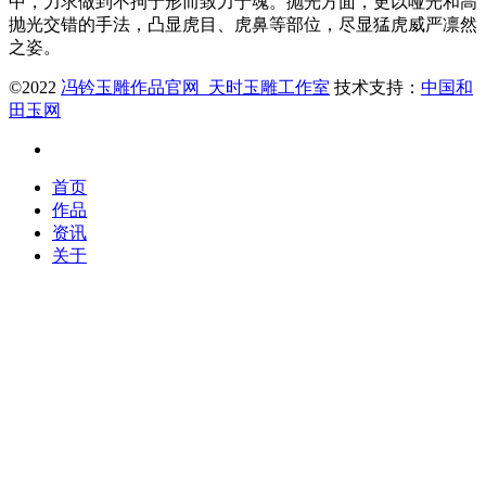
中，力求做到不拘于形而致力于魂。抛光方面，更以哑光和高
抛光交错的手法，凸显虎目、虎鼻等部位，尽显猛虎威严凛然
之姿。
©2022
冯钤玉雕作品官网_天时玉雕工作室
技术支持：
中国和
田玉网
首页
作品
资讯
关于