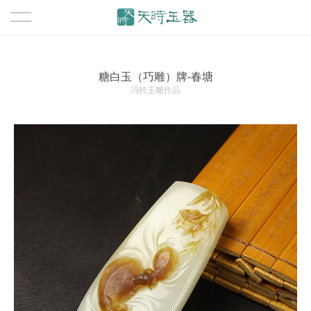
首页
糖白玉（巧雕）牌-春塘
作品
冯钤玉雕作品
资讯
关于