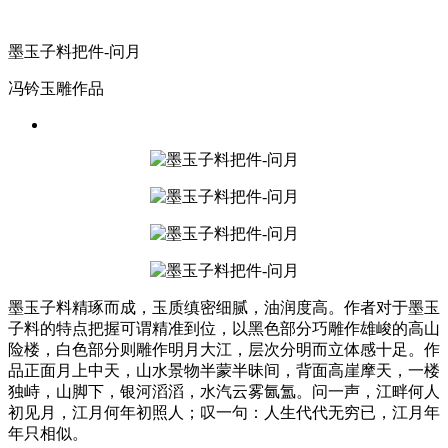
墨玉子料把件-问月
冯钤玉雕作品
墨玉子料精琢而成，玉质缜密细腻，油润度高。作者对于墨玉
子料的特点把握可谓精准到位，以黑色部分巧雕作雄峻的高山
险楼，白色部分则雕作明月大江，层次分明而立体感十足。作
品正面月上中天，山水景物半蒙半昧间，背面高崖摩天，一楼
独峙，山脚下，银河滔滔，水汽云雾氤氲。问一声，江畔何人
初见月，江月何年初照人；叹一句：人生代代无穷已，江月年
年只相似。