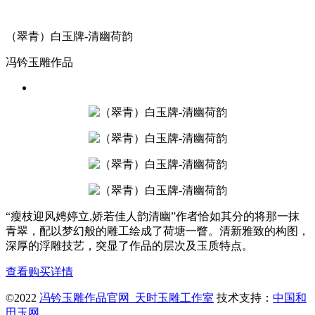
（翠青）白玉牌-清幽荷韵
冯钤玉雕作品
“瘦枝迎风娉婷立,娇若佳人韵清幽”作者恰如其分的将那一抹
青翠，配以梦幻般的雕工绘成了荷塘一瞥。清新雅致的构图，
深厚的浮雕技艺，突显了作品的层次及玉质特点。
查看购买详情
©2022
冯钤玉雕作品官网_天时玉雕工作室
技术支持：
中国和
田玉网